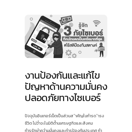
Skip
to
content
งานป้องกันและแก้ไข
ปัญหาด้านความมั่นคง
ปลอดภัยทางไซเบอร์
ปัจจุบันอินเทอร์เน็ตเป็นส่วนส ําคัญในกํารด ํารง
ชีวิต ไม่ว่ําจะในมิติด้ํานเศรษฐกิจและสังคม
กํารรักษําควํามมั่นคงและกํารป้องกันประเทศ กํา