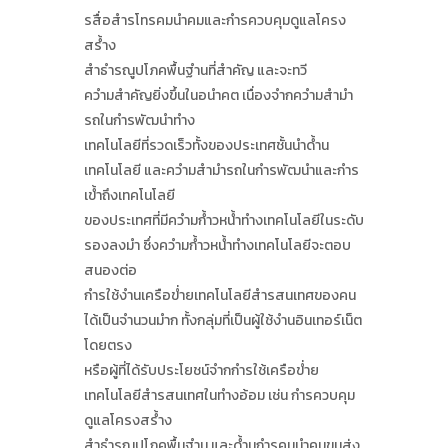
รสื่อสํารโทรคมนําคมและกํารควบคุมดูแลโครง
สร้ําง
สําธํารณูปโภคพื้นฐํานที่สําคัญ และจะทวี
ควํามสําคัญยิ่งขึ้นในอนําคต เนื่องจํากควํามสํามํา
รถในกํารพัฒนําทําง
เทคโนโลยีที่รวดเร็วทั้งของประเทศชั้นนําด้ําน
เทคโนโลยี และควํามสํามํารถในกํารพัฒนําและกําร
เข้ําถึงเทคโนโลยี
ของประเทศที่มีควํามก้ําวหน้ําทํางเทคโนโลยีในระดับ
รองลงมํา ซึ่งควํามก้ําวหน้ําทํางเทคโนโลยีจะตอบ
สนองต่อ
กํารใช้งํานเครือข่ํายเทคโนโลยีสํารสนเทศของคน
ได้เป็นจํานวนมําก ทั้งกลุ่มที่เป็นผู้ใช้งํานอินเทอร์เน็ต
โดยตรง
หรือผู้ที่ได้รับประโยชน์จํากกํารใช้เครือข่ําย
เทคโนโลยีสํารสนเทศในทํางอ้อม เช่น กํารควบคุม
ดูแลโครงสร้ําง
สําธํารณูปโภคพื้นฐําน และด้ํานกํารคมนําคมขนส่ง