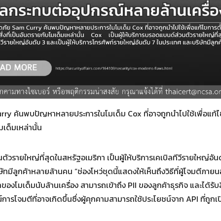
Search
for:
y ค้นพบปัญหาหลายประการในโมเด็ม Cox ที่อาจถูกนำไปใช้เพื่อแก้ไขกา
มเด็มเหล่านั้น
ัวรายใหญ่ที่สุดในสหรัฐอเมริกา เป็นผู้ให้บริการเคเบิลทีวีรายใหญ่อันด
ทมีลูกค้าหลายล้านคน “ช่องโหว่ชุดนี้แสดงให้เห็นถึงวิธีที่ผู้โจมตีภา
าของโมเด็มนับล้านเครื่อง สามารถเข้าถึง PII ของลูกค้าธุรกิจ และได้รั
รโจมตีที่อาจเกิดขึ้นซึ่งผู้คุกคามสามารถใช้ประโยชน์จาก API ที่ถูก