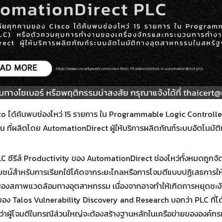
Search
for:
isco ได้ค้นพบช่องโหว่ 15 รายการ ใน Programmable Logic Controll
น ที่ผลิตโดย AutomationDirect ผู้ให้บริการผลิตภัณฑ์ระบบอัตโน
C ซีรีส์ Productivity ของ AutomationDirect ช่องโหว่ทั้งหมดถูกจัด
โยชน์สำหรับการเรียกใช้โค้ดจากระยะไกลหรือการโจมตีแบบปฏิเสธการให้บ
สภาพแวดล้อมทางอุตสาหกรรม เนื่องจากอาจทำให้เกิดการหยุดชะงักในกา
ของ Talos Vulnerability Discovery and Research บอกว่า PLC ที่ได
ว่าผู้โจมตีในกรณีส่วนใหญ่จะต้องสร้างฐานหลักในเครือข่ายขององค์กรเ