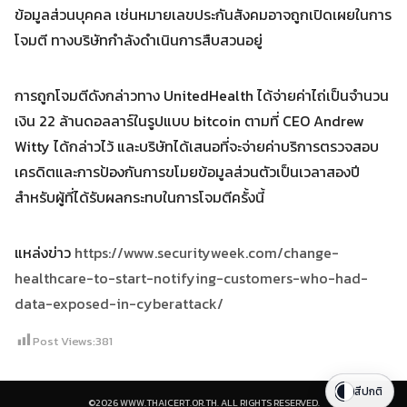
ข้อมูลส่วนบุคคล เช่นหมายเลขประกันสังคมอาจถูกเปิดเผยในการ
โจมตี ทางบริษัทกำลังดำเนินการสืบสวนอยู่
การถูกโจมตีดังกล่าวทาง UnitedHealth ได้จ่ายค่าไถ่เป็นจำนวน
เงิน 22 ล้านดอลลาร์ในรูปแบบ bitcoin ตามที่ CEO Andrew
Witty ได้กล่าวไว้ และบริษัทได้เสนอที่จะจ่ายค่าบริการตรวจสอบ
เครดิตและการป้องกันการขโมยข้อมูลส่วนตัวเป็นเวลาสองปี
สำหรับผู้ที่ได้รับผลกระทบในการโจมตีครั้งนี้
แหล่งข่าว
https://www.securityweek.com/change-
healthcare-to-start-notifying-customers-who-had-
data-exposed-in-cyberattack/
Post Views:
381
สีปกติ
©2026 WWW.THAICERT.OR.TH. ALL RIGHTS RESERVED.