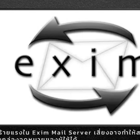
Search
Search
for: