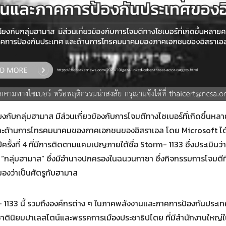
Search
for:
ยงกับกลุ่มฮามาส มีส่วนเกี่ยวข้องกับการโจมตีทางไซเบอร์ที่เกิดขึ้นหลายค
ละด้านการโทรคมนาคมของภาคเอกชนของอิสราเอล โดย Microsoft ได
รั้งที่ 4 ที่มีการติดตามแคมเปญภายใต้ชื่อ Storm- 1133 ซึ่งประเมินว่าก
อว่า “กลุ่มฮามาส” ซึ่งมีอำนาจปกครองในฉนวนกาซา ซึ่งกิจกรรมการโจมตีท
กมองว่าเป็นศัตรูกับฮามาส
33 นี้ รวมถึงองค์กรต่าง ๆ ในภาคพลังงานและภาคการป้องกันประเทศ
คชาตินิยมปาเลสไตน์และพรรคการเมืองประชาธิปไตย ที่มีสำนักงานใหญ่