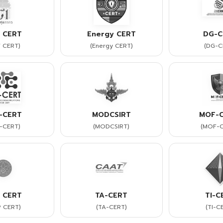
 CERT
Energy CERT
DG-C
 CERT)
(Energy CERT)
(DG-C
-CERT
MODCSIRT
MOF-C
-CERT)
(MODCSIRT)
(MOF-C
 CERT
TA-CERT
TI-C
 CERT)
(TA-CERT)
(TI-C