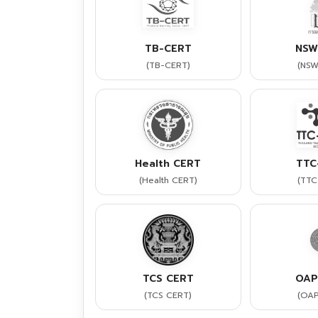
TB-CERT
NSW
(TB-CERT)
(NSW
Health CERT
TTC
(Health CERT)
(TTC
TCS CERT
OAP
(TCS CERT)
(OAP