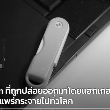
Search
Search
for: