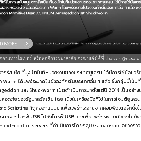
ากรัสเซีย ที่มุ่งเป้าไปที่หน่วยงานของประเทศยูเครน ได้มีการใช้มัลแวร์
ท Worm ได้แพร่ระบาดไปยังองค์กรในประเทศอื่น ๆ แล้ว ซึ่งกลุ่มนี้เป็นที
eddon และ Shuckworm เปิดดำเนินการมาตั้งแต่ปี 2014 เป็นอย่างน้อย
ภัยของรัฐบาลรัสเซีย โดยหนึ่งในเครื่องมือที่ใช้ในการโจมตียูเครน คื
asic Scripting ที่ถูกออกแบบมาเพื่อแพร่กระจายจากคอมพิวเตอร์หนึ่งไป
กระจายจากไดรฟ์ USB ไปยังไดรฟ์ USB และเพื่อแพร่กระจายตัวเองไปยังอุ
nd-and-control servers ที่ดำเนินการโดยกลุ่ม Gamaredon อย่างถาว