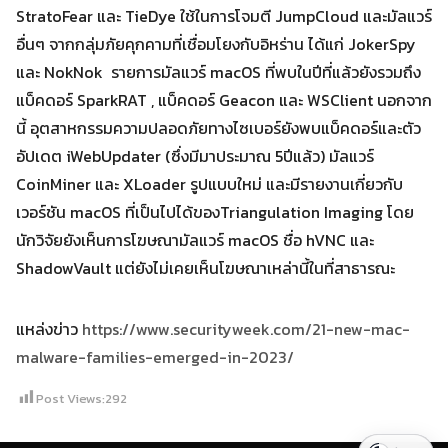
StratoFear และ TieDye ใช้ในการโจมตี JumpCloud และมัลแวร์
อื่นๆ จากกลุ่มภัยคุกคามที่เชื่อมโยงกับอิหร่าน ได้แก่ JokerSpy
และ NokNok รายการมัลแวร์ macOS ที่พบในปีที่แล้วยังรวมถึง
แบ็คดอร์ SparkRAT , แบ็คดอร์ Geacon และ WSClient นอกจาก
นี้ อุตสาหกรรมความปลอดภัยทางไซเบอร์ยังพบแบ็คดอร์และตัว
อัปเดต iWebUpdater (ซึ่งมีมาประมาณ 5ปีแล้ว) มัลแวร์
CoinMiner และ XLoader รูปแบบใหม่ และมีรายงานเกี่ยวกับ
เวอร์ชัน macOS ที่เป็นไปได้ของTriangulation Imaging โดย
นักวิจัยยังเห็นการโฆษณามัลแวร์ macOS ชื่อ hVNC และ
ShadowVault แต่ยังไม่เคยเห็นโฆษณาเหล่านี้ในที่สาธารณะ
แหล่งข่าว
https://www.securityweek.com/21-new-mac-
malware-families-emerged-in-2023/
Post Views:
292