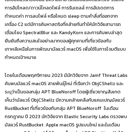
การอัปโหลด/ดาวน์โหลดไฟล์ การรันเชลล์ การอัปเดตการ
กำหนดค่า การลบไฟล์ หรือโหมด sleep ตามคำสั่งที่ออกจาก
Search
Search
for:
เครื่อง C2 แต่มีการค้นหาสตริงที่คล้ายกันทำให้นักวิจัยสามารถ
เชื่อมโยง SpectralBlur และ KandyKorn และการค้นพบล่าสุด
ยืนยันถึงความสนใจอย่างมากของผู้คุกคามที่เกี่ยวข้องกับ
เกาหลีเหนือในการพัฒนามัลแวร์ macOS เพื่อใช้ในการโจมตีแบบ
กำหนดเป้าหมาย
โดยในเดือนพฤศจิกายน 2023 มีนักวิจัยจาก Jamf Threat Labs
ค้นพบมัลแวร์ macOS สายพันธุ์ใหม่ ที่เรียกว่า ObjCShellz และ
ระบุว่าเป็นของกลุ่ม APT BlueNoroff โดยผู้เชี่ยวชาญสังเกต
เห็นว่ามัลแวร์ ObjCShellz มีความคล้ายคลึงกับแคมเปญมัลแวร์
RustBucket ที่เกี่ยวข้องกับกลุ่ม APT BlueNoroff ในเดือน
กรกฎาคม ปี 2023 นักวิจัยจาก Elastic Security Labs ตรวจพบ
มัลแวร์ RustBucket Apple macOS รูปแบบใหม่ และในเดือน