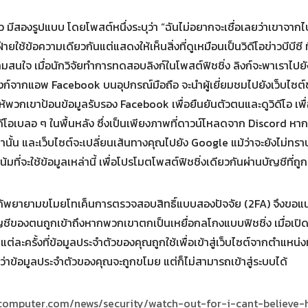
 มีสองรูปแบบ โดยโพสต์หนึ่งระบุว่า “ฉันไม่อยากจะเชื่อเลยว่าเขาจากไ
ยใช้ข้อความเดียวกันแต่แสดงให้เห็นสิ่งที่ดูเหมือนเป็นวิดีโอข่าวบีบีซี ท
วามสนใจ เมื่อนักวิจัยทำการทดสอบลิงก์ในโพสต์ฟิชชิ่ง ลิงก์จะพาเราไปยัง
งก์จากแอพ Facebook บนอุปกรณ์มือถือ จะนำผู้เยี่ยมชมไปยังเว็บไซต์ข่
พวกเขาป้อนข้อมูลรับรอง Facebook เพื่อยืนยันตัวตนและดูวิดีโอ เพื่อ
ิดีโอเบลอ ๆ ในพื้นหลัง ซึ่งเป็นเพียงภาพที่ดาวน์โหลดจาก Discord 
นั้น และเว็บไซต์จะเปลี่ยนเส้นทางคุณไปยัง Google แม้ว่าจะยังไม่ทรา
โน้มที่จะใช้ข้อมูลเหล่านี้ เพื่อโปรโมตโพสต์ฟิชชิ่งเดียวกันผ่านบัญชีที
่ได้พยายามขโมยโทเค็นการตรวจสอบสิทธิ์แบบสองปัจจัย (2FA) จึงขอแนะ
บัญชีของตนถูกเข้าถึงหากพวกเขาตกเป็นเหยื่อกลโกงแบบฟิชชิ่ง เมื่อเปิ
แต่ละครั้งที่ข้อมูลประจำตัวของคุณถูกใช้เพื่อเข้าสู่เว็บไซต์จากตำแหน่งที่
แม้ว่าข้อมูลประจำตัวของคุณจะถูกขโมย แต่ก็ไม่สามารถเข้าสู่ระบบได้
gcomputer.com/news/security/watch-out-for-i-cant-believe