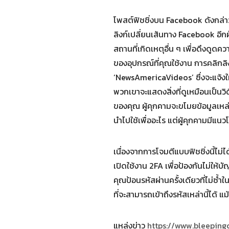
โพสต์ฟิชชิ่งบน Facebook ดังกล่าว
ลิงก์เปลี่ยนเส้นทาง Facebook อีกฝ่า
สถานที่เกิดเหตุอื่น ๆ เพื่อดึงดูดค
ของอุปกรณ์ที่คุณใช้งาน การคลิกลิ
‘NewsAmericaVideos’ ซึ่งจะแจ้งให้
พวกเขาจะแสดงสิ่งที่ดูเหมือนเป็นว
ของคุณ ผู้คุกคามจะขโมยข้อมูลเหล่า
นำไปใช้เพื่ออะไร แต่ผู้คุกคามมีแนว
เนื่องจากการโจมตีแบบฟิชชิ่งนี้ไม
เปิดใช้งาน 2FA เพื่อป้องกันไม่ให้
คุณป้อนรหัสผ่านครั้งเดียวที่ไม่ซ้ำใน
ที่จะสามารถเข้าถึงรหัสเหล่านี้ได้ 
แหล่งข่าว
https://www.bleepin