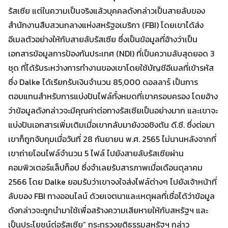
รัสเซีย แต่ในความเป็นจริงแล้วบุคคลดังกล่าวเป็นสายลับของ
Search
สำนักงานสืบสวนกลางแห่งสหรัฐอเมริกา (FBI) โดยเขาได้ส่ง
Search
for:
อีเมลตัวอย่างให้กับสายลับรัสเซีย ซึ่งเป็นข้อมูลที่อ้างว่าเป็น
เอกสารข้อมูลการป้องกันประเทศ (NDI) ที่เป็นความลับสุดยอด 3
ชุด ที่ได้รับระหว่างการทำงานของเขาโดยใช้บัญชีอีเมลที่เข้ารหัส
ซึ่ง Dalke ได้เรียกรับเงินจำนวน 85,000 ดอลลาร์ เป็นการ
ตอบแทนสำหรับการแบ่งปันไฟล์ทั้งหมดที่เขาครอบครอง โดยอ้าง
ว่าข้อมูลดังกล่าวจะมีคุณค่าต่อทางรัสเซียเป็นอย่างมาก และเขาจะ
แบ่งปันเอกสารเพิ่มเติมเมื่อเขากลับมายังวอชิงตัน ดี.ซี. ซึ่งต่อมา
เขาก็ถูกจับกุมเมื่อวันที่ 28 กันยายน พ.ศ. 2565 ไม่นานหลังจากที่
เขาถ่ายโอนไฟล์จำนวน 5 ไฟล์ ไปยังสายลับรัสเซียผ่าน
คอมพิวเตอร์แล็ปท็อป ซึ่งจำเลยรับสารภาพเมื่อเดือนตุลาคม
2566 โดย Dalke ยอมรับว่าเขาจงใจส่งไฟล์ต่างๆ ไปยังเจ้าหน้าที่
ลับของ FBI ทางออนไลน์ ด้วยเจตนาและเหตุผลที่เชื่อได้ว่าข้อมูล
ดังกล่าวจะถูกนำมาใช้เพื่อสร้างความเสียหายให้กับสหรัฐฯ และ
เป็นประโยชน์ต่อรัสเซีย” กระทรวงยุติธรรมสหรัฐฯ กล่าว