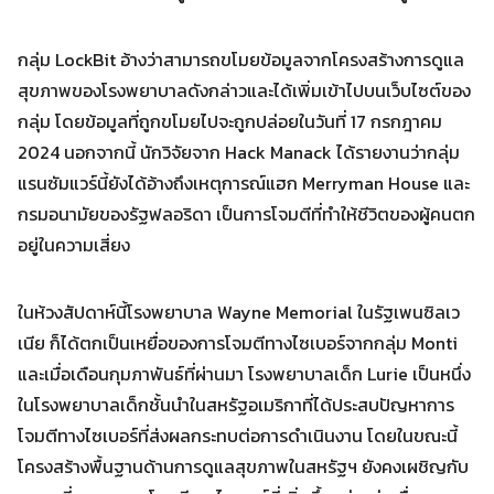
กลุ่ม LockBit อ้างว่าสามารถขโมยข้อมูลจากโครงสร้างการดูแล
Search
Search
for:
สุขภาพของโรงพยาบาลดังกล่าวและได้เพิ่มเข้าไปบนเว็บไซต์ของ
กลุ่ม โดยข้อมูลที่ถูกขโมยไปจะถูกปล่อยในวันที่ 17 กรกฎาคม
2024 นอกจากนี้ นักวิจัยจาก Hack Manack ได้รายงานว่ากลุ่ม
แรนซัมแวร์นี้ยังได้อ้างถึงเหตุการณ์แฮก Merryman House และ
กรมอนามัยของรัฐฟลอริดา เป็นการโจมตีที่ทำให้ชีวิตของผู้คนตก
อยู่ในความเสี่ยง
ในห้วงสัปดาห์นี้โรงพยาบาล Wayne Memorial ในรัฐเพนซิลเว
เนีย ก็ได้ตกเป็นเหยื่อของการโจมตีทางไซเบอร์จากกลุ่ม Monti
และเมื่อเดือนกุมภาพันธ์ที่ผ่านมา โรงพยาบาลเด็ก Lurie เป็นหนึ่ง
ในโรงพยาบาลเด็กชั้นนำในสหรัฐอเมริกาที่ได้ประสบปัญหาการ
โจมตีทางไซเบอร์ที่ส่งผลกระทบต่อการดำเนินงาน โดยในขณะนี้
โครงสร้างพื้นฐานด้านการดูแลสุขภาพในสหรัฐฯ ยังคงเผชิญกับ