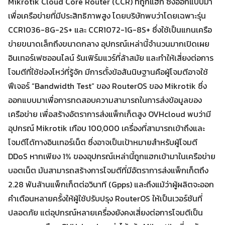
Mikrotik Cloud Core Router (CCR) ที่ถูกแฮก ซึ่งออกแบบมา
เพื่อเครือข่ายที่มีประสิทธิภาพสูง โดยบริษัทพบว่าโดยเฉพาะรุ่น
CCR1036-8G-2S+ และ CCR1072-1G-8S+ ซึ่งใช้เป็นแกนเครือ
ข่ายขนาดเล็กถึงขนาดกลาง อุปกรณ์เหล่านี้จำนวนมากเปิดเผย
อินเทอร์เฟซออนไลน์ รันเฟิร์มแวร์ที่ล้าสมัย และทำให้เสี่ยงต่อการ
โจมตีที่ใช้ช่องโหว่ที่รู้จัก มีการตั้งข้อสันนิษฐานคือผู้โจมตีอาจใช้
ฟีเจอร์ “Bandwidth Test” ของ RouterOS ของ Mikrotik ซึ่ง
ออกแบบมาเพื่อการทดสอบความสามารถในการส่งข้อมูลของ
เครือข่าย เพื่อสร้างอัตราการส่งแพ็กเก็ตสูง OVHcloud พบว่ามี
อุปกรณ์ Mikrotik เกือบ 100,000 เครื่องที่สามารถเข้าถึงและ
โจมตีได้ทางอินเทอร์เน็ต ซึ่งอาจเป็นเป้าหมายสำหรับผู้โจมตี
DDoS หากเพียง 1% ของอุปกรณ์เหล่านี้ถูกแฮกเข้ามาในเครือข่าย
บอตเน็ต มันสามารถสร้างการโจมตีที่มีอัตราการส่งแพ็กเก็ตถึง
2.28 พันล้านแพ็กเก็ตต่อวินาที (Gpps) และถึงแม้ว่าผู้ผลิตจะออก
คำเตือนหลายครั้งให้ผู้ใช้ปรับปรุง RouterOS ให้เป็นเวอร์ชันที่
ปลอดภัย แต่อุปกรณ์หลายเครื่องยังคงเสี่ยงต่อการโจมตีเป็น