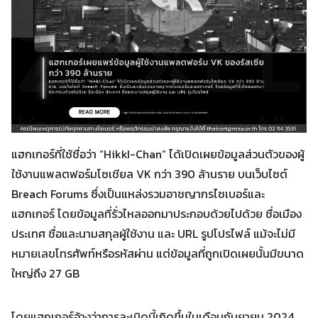
แฮกเกอร์ที่ใช้ชื่อว่า “HikkI-Chan” ได้เปิดเผยข้อมูลส่วนตัวของผู้
ใช้งานแพลตฟอร์มโซเชียล VK กว่า 390 ล้านราย บนเว็บไซต์
Breach Forums ซึ่งเป็นแหล่งรวมอาชญากรไซเบอร์และ
แฮกเกอร์ โดยข้อมูลที่รั่วไหลออกมาประกอบด้วยไปด้วย ชื่อเมือง
ประเทศ ชื่อและนามสกุลผู้ใช้งาน และ URL รูปโปรไฟล์ แม้จะไม่มี
หมายเลขโทรศัพท์หรือรหัสผ่าน แต่ข้อมูลที่ถูกเปิดเผยนั้นมีขนาด
ใหญ่ถึง 27 GB
โดยแฮกเกอร์อ้างว่าการละเมิดนี้เกิดขึ้นในเดือนกันยายน 2024