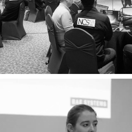
Search
Search
for: