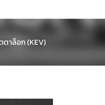
คตตาล็อก (KEV)