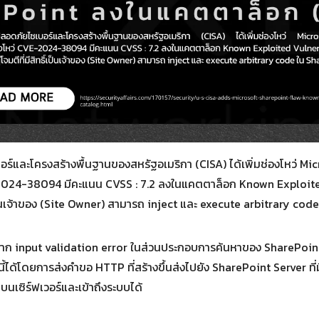
์และโครงสร้างพื้นฐานของสหรัฐอเมริกา (CISA) ได้เพิ่มช่องโหว่ Mi
E-2024-38094 มีคะแนน CVSS : 7.2 ลงในแคตตาล็อก Known Exploited 
ธิ์เป็นเจ้าของ (Site Owner) สามารถ inject และ execute arbitrary co
input validation error ในส่วนประกอบการค้นหาของ SharePoint Serve
ได้โดยการส่งคำขอ HTTP ที่สร้างขึ้นส่งไปยัง SharePoint Server ที่มีช
บนเซิร์ฟเวอร์และเข้าถึงระบบได้