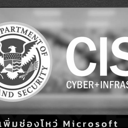
Search
Search
for: