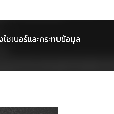
างไซเบอร์และกระทบข้อมูล