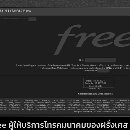
Search
Search
for: