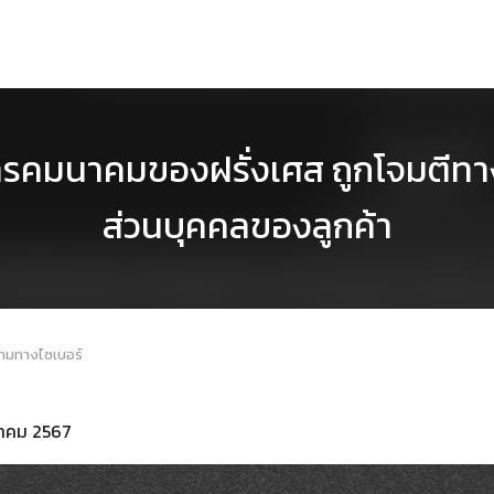
ารโทรคมนาคมของฝรั่งเศส ถูกโจมตีท
ส่วนบุคคลของลูกค้า
คามทางไซเบอร์
ุลาคม 2567