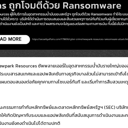
ษัท Newpark Resources ซัพพลายเออร์ในอุตสาหกรรมน้ำมันรายใหญ่ขอ
้ระบบสารสนเทศและแอปพลิเคชันทางธุรกิจบางส่วนไม่สามารถเข้าถึงได
แผนตอบสนองต่อภัยคุกคามทางไซเบอร์ทันที และเริ่มทำการสืบสวนเหตุก
ะกรรมการกำกับหลักทรัพย์และตลาดหลักทรัพย์สหรัฐฯ (SEC) บริษัทเปิ
ำให้เกิดปัญหากับระบบและแอปพลิเคชันที่สนับสนุนการดำเนินงานและก
นินงานยังคงดำเนินไปได้ตามปกติ