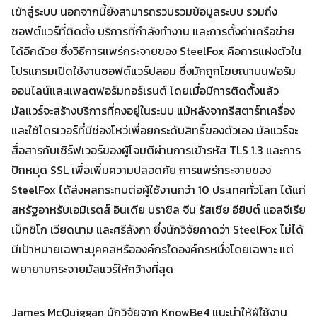
เข้าสู่ระบบ นอกจากนี้ยังสามารถรวบรวมข้อมูลระบบ รวมถึง
ซอฟต์แวร์ที่ติดตั้ง บริการที่กำลังทำงาน และการตั้งค่าเครือข่าย
ได้อีกด้วย ซึ่งวิธีการแพร่กระจายของ SteelFox คือการแฝงตัวใน
โปรแกรมเปิดใช้งานซอฟต์แวร์ปลอม ซึ่งมักถูกโฆษณาบนฟอรัม
ออนไลน์และแพลตฟอร์มทอร์เรนต์ โดยเมื่อมีการติดตั้งแล้ว
Search
มัลแวร์จะสร้างบริการที่คงอยู่ในระบบ แม้หลังจากรีสตาร์ทเครื่อง
Search
for:
และใช้ไดรเวอร์ที่มีช่องโหว่เพื่อยกระดับสิทธิ์ของตัวเอง มัลแวร์จะ
สื่อสารกับเซิร์ฟเวอร์ของผู้โจมตีผ่านการเข้ารหัส TLS 1.3 และการ
ปักหมุด SSL เพื่อเพิ่มความปลอดภัย การแพร่กระจายของ
SteelFox ได้ส่งผลกระทบต่อผู้ใช้งานกว่า 10 ประเทศทั่วโลก ได้แก่
สหรัฐอาหรับเอมิเรตส์ อินเดีย บราซิล จีน รัสเซีย อียิปต์ แอลจีเรีย
เม็กซิโก เวียดนาม และศรีลังกา ซึ่งนักวิจัยคาดว่า SteelFox ไม่ได้
มีเป้าหมายเฉพาะบุคคลหรือองค์กรใดองค์กรหนึ่งโดยเฉพาะ แต่
พยายามกระจายมัลแวร์ให้กว้างที่สุด
James McQuiggan นักวิจัยจาก KnowBe4 แนะนำให้ผู้ใช้งาน