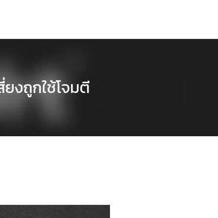
่ยงถูกใช้โจมตี