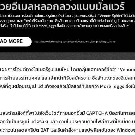
Search
for:
ดเผยการโจมตีทางไซเบอร์รูปแบบใหม่ โดยกลุ่มแฮกเกอร์ชื่อว่า “Venom S
จัดการฝ่ายสรรหาบุคคล และเจ้าหน้าที่รับสมัครงาน ซึ่งลักษณะของอีเมล
ล์ที่ดูเหมือนเรซูเม่ แต่แท้จริงแล้วมีมัลแวร์ที่เรียกว่า More_eggs ซึ
มลพร้อมลิงก์ที่พาไปยังเว็บไซต์ภายนอกซึ่งมี CAPTCHA ป้องกันการส
่หลอกว่าเป็นเรซูเม่ แต่จริง ๆ แล้ว ภายในประกอบด้วยไฟล์ภาพที่ใช้เบี
งานจะดาวน์โหลดสคริปต์ BAT และรันคำสั่งผ่านแอปพลิเคชันของ Windows 