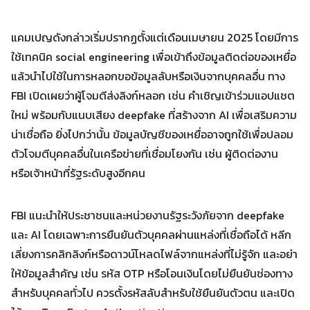
แคมเปญดังกล่าวเริ่มปรากฏตั้งแต่เดือนเมษายน 2025 โดยมีการ
Search
Search
for:
ใช้เทคนิค social engineering เพื่อเข้าถึงข้อมูลติดต่อของเหยื่อ
แล้วนำไปใช้ในการหลอกขอข้อมูลลับหรือเงินจากบุคคลอื่น ทาง
FBI เปิดเผยว่าผู้โจมตีส่งลิงก์หลอก เช่น คำเชิญเข้าร่วมแอปแชต
ใหม่ พร้อมกับแนบเสียง deepfake ที่สร้างจาก AI เพื่อเสริมความ
น่าเชื่อถือ ยิ่งไปกว่านั้น ข้อมูลบัญชีของเหยื่ออาจถูกใช้เพื่อปลอม
ตัวโจมตีบุคคลอื่นในเครือข่ายที่เชื่อมโยงกัน เช่น ผู้ติดต่องาน
หรือเจ้าหน้าที่รัฐระดับสูงอีกคน
FBI แนะนำให้ประชาชนและหน่วยงานรัฐระวังภัยจาก deepfake
และ AI โดยเฉพาะการยืนยันตัวบุคคลผ่านแหล่งที่เชื่อถือได้ หลีก
เลี่ยงการคลิกลิงก์หรือดาวน์โหลดไฟล์จากแหล่งที่ไม่รู้จัก และอย่า
ให้ข้อมูลสำคัญ เช่น รหัส OTP หรือโอนเงินโดยไม่ยืนยันช่องทาง
สำหรับบุคคลทั่วไป ควรตั้งรหัสลับสำหรับใช้ยืนยันตัวตน และเปิด