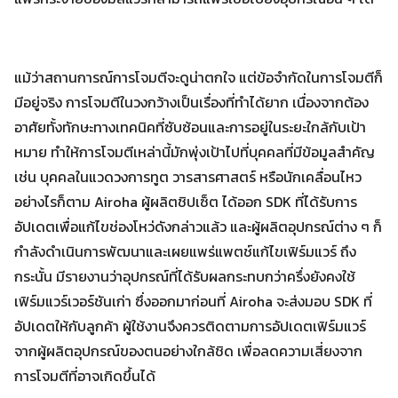
แม้ว่าสถานการณ์การโจมตีจะดูน่าตกใจ แต่ข้อจำกัดในการโจมตีก็
มีอยู่จริง การโจมตีในวงกว้างเป็นเรื่องที่ทำได้ยาก เนื่องจากต้อง
อาศัยทั้งทักษะทางเทคนิคที่ซับซ้อนและการอยู่ในระยะใกล้กับเป้า
หมาย ทำให้การโจมตีเหล่านี้มักพุ่งเป้าไปที่บุคคลที่มีข้อมูลสำคัญ
เช่น บุคคลในแวดวงการทูต วารสารศาสตร์ หรือนักเคลื่อนไหว
อย่างไรก็ตาม Airoha ผู้ผลิตชิปเซ็ต ได้ออก SDK ที่ได้รับการ
อัปเดตเพื่อแก้ไขช่องโหว่ดังกล่าวแล้ว และผู้ผลิตอุปกรณ์ต่าง ๆ ก็
กำลังดำเนินการพัฒนาและเผยแพร่แพตช์แก้ไขเฟิร์มแวร์ ถึง
กระนั้น มีรายงานว่าอุปกรณ์ที่ได้รับผลกระทบกว่าครึ่งยังคงใช้
เฟิร์มแวร์เวอร์ชันเก่า ซึ่งออกมาก่อนที่ Airoha จะส่งมอบ SDK ที่
อัปเดตให้กับลูกค้า ผู้ใช้งานจึงควรติดตามการอัปเดตเฟิร์มแวร์
จากผู้ผลิตอุปกรณ์ของตนอย่างใกล้ชิด เพื่อลดความเสี่ยงจาก
การโจมตีที่อาจเกิดขึ้นได้