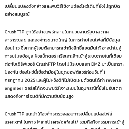
เปลี่ยนแปลงดังกล่าวและพบวิธีใช้งานช่องโหว่เดิมที่ยังไม่ถูกปิด
อย่างสมบูรณ์
CrushFTP ถูกใช้อย่างแพร่หลายในหน่วยงานรัฐบาล ภาค
สาธารณสุข และองค์กรขนาดใหญ่ ในการถ่ายโอนไฟล์ที่มีข้อมูล
อ่อนไหว ซึ่งหากผู้โจมตีสามารถเข้าถึงสิทธิ์แอดมินได้ อาจนำไปสู่
Search
Search
for:
การขโมยข้อมูล ฝังแบ็กดอร์ หรือเจาะลึกเข้าสู่ระบบภายในที่เชื่อม
ต่อกับเซิร์ฟเวอร์ CrushFTP โดยไม่มีระบบแยก DMZ มาเป็นเกราะ
ป้องกัน ช่องโหว่นี้เชื่อว่ามีอยู่ในชุดซอฟต์แวร์ก่อนวันที่ 1
กรกฎาคม 2025 และผู้ไม่หวังดีที่ไม่เปิดเผยตัวตนได้ทำ reverse
engineer ซอร์สโค้ดจนพบวิธีเจาะระบบในอุปกรณ์ที่ยังไม่อัปเดต
แสดงถึงการโจมตีที่มีความซับซ้อนสูง
CrushFTP แนะนำให้องค์กรตรวจสอบการเปลี่ยนแปลงไฟล์
user.xml ในพาธ MainUsers/default/ รวมถึงกิจกรรมการเข้าสู่