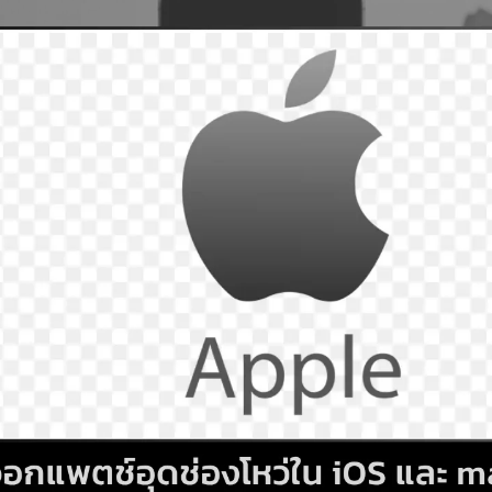
Search
Search
for: