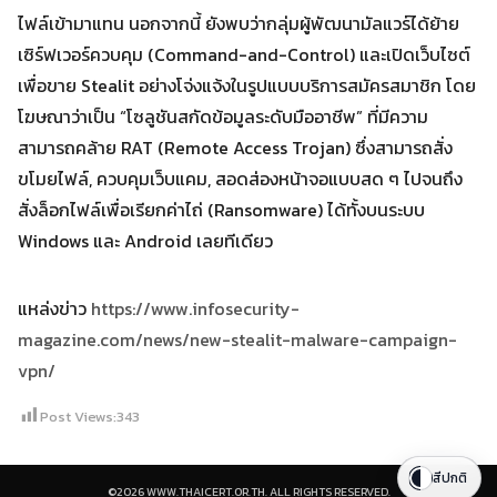
ไฟล์เข้ามาแทน นอกจากนี้ ยังพบว่ากลุ่มผู้พัฒนามัลแวร์ได้ย้าย
เซิร์ฟเวอร์ควบคุม (Command-and-Control) และเปิดเว็บไซต์
เพื่อขาย Stealit อย่างโจ่งแจ้งในรูปแบบบริการสมัครสมาชิก โดย
โฆษณาว่าเป็น “โซลูชันสกัดข้อมูลระดับมืออาชีพ” ที่มีความ
สามารถคล้าย RAT (Remote Access Trojan) ซึ่งสามารถสั่ง
ขโมยไฟล์, ควบคุมเว็บแคม, สอดส่องหน้าจอแบบสด ๆ ไปจนถึง
สั่งล็อกไฟล์เพื่อเรียกค่าไถ่ (Ransomware) ได้ทั้งบนระบบ
Windows และ Android เลยทีเดียว
แหล่งข่าว
https://www.infosecurity-
magazine.com/news/new-stealit-malware-campaign-
vpn/
Post Views:
343
สีปกติ
©2026 WWW.THAICERT.OR.TH. ALL RIGHTS RESERVED.