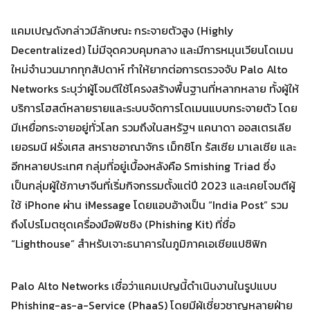
แคมเปญดังกล่าวมีลักษณะ กระจายตัวสูง (Highly
Decentralized) ไม่มีจุดควบคุมกลาง และมีการหมุนเวียนโดเมน
ใหม่จำนวนมากทุกสัปดาห์ ทำให้ยากต่อการตรวจจับ Palo Alto
Networks ระบุว่าผู้โจมตีใช้โครงสร้างพื้นฐานที่หลากหลาย ทั้งผู้ให้
บริการโฮสต์หลายรายและระบบจัดการโดเมนแบบกระจายตัว โดย
Search
Search
มีเหยื่อกระจายอยู่ทั่วโลก รวมถึงในสหรัฐฯ แคนาดา ออสเตรเลีย
for:
เยอรมนี ฝรั่งเศส สหราชอาณาจักร เม็กซิโก รัสเซีย มาเลเซีย และ
อีกหลายประเทศ กลุ่มที่อยู่เบื้องหลังคือ Smishing Triad ซึ่ง
เป็นกลุ่มผู้ใช้ภาษาจีนที่เริ่มกิจกรรมตั้งแต่ปี 2023 และเคยโจมตีผู้
ใช้ iPhone ผ่าน iMessage โดยแอบอ้างเป็น “India Post” รวม
ถึงโปรโมตชุดเครื่องมือฟิชชิง (Phishing Kit) ที่ชื่อ
“Lighthouse” สำหรับเจาะธนาคารในภูมิภาคเอเชียแปซิฟิก
Palo Alto Networks เชื่อว่าแคมเปญนี้ดำเนินงานในรูปแบบ
Phishing-as-a-Service (PhaaS) โดยมีผู้เชี่ยวชาญหลายฝ่าย