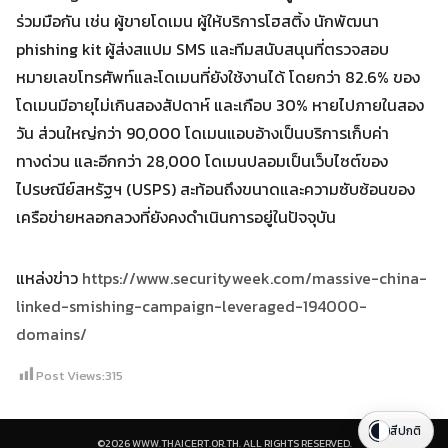
ร่วมมือกัน เช่น ผู้ขายโดเมน ผู้ให้บริการโฮสติ้ง นักพัฒนา
phishing kit ผู้ส่งสแปม SMS และทีมสนับสนุนที่ตรวจสอบ
หมายเลขโทรศัพท์และโดเมนที่ยังใช้งานได้ โดยกว่า 82.6% ของ
โดเมนมีอายุไม่เกินสองสัปดาห์ และเกือบ 30% หายไปภายในสอง
วัน ส่วนใหญ่กว่า 90,000 โดเมนแอบอ้างเป็นบริการเก็บค่า
ทางด่วน และอีกกว่า 28,000 โดเมนปลอมเป็นเว็บไซต์ของ
ไปรษณีย์สหรัฐฯ (USPS) สะท้อนถึงขนาดและความซับซ้อนของ
เครือข่ายหลอกลวงที่ยังคงดำเนินการอยู่ในปัจจุบัน
แหล่งข่าว
https://www.securityweek.com/massive-china-
linked-smishing-campaign-leveraged-194000-
domains/
Post Views:
315
สีปกติ
©2026 WWW.THAICERT.OR.TH. ALL RIGHTS RESERVED.