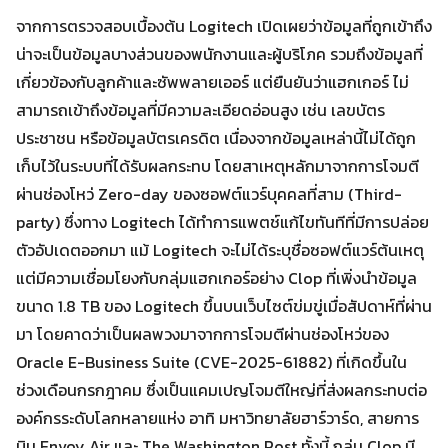
จากการตรวจสอบเบื้องต้น Logitech เปิดเผยว่าข้อมูลที่ถูกเข้าถึง
น่าจะเป็นข้อมูลบางส่วนของพนักงานและผู้บริโภค รวมถึงข้อมูลที่
เกี่ยวข้องกับลูกค้าและซัพพลายเออร์ แต่ยืนยันว่าแฮกเกอร์ ไม่
Search
Search
for:
สามารถเข้าถึงข้อมูลที่มีความละเอียดอ่อนสูง เช่น เลขบัตร
ประชาชน หรือข้อมูลบัตรเครดิต เนื่องจากข้อมูลเหล่านี้ไม่ได้ถูก
เก็บไว้ในระบบที่ได้รับผลกระทบ โดยสาเหตุหลักมาจากการโจมตี
ผ่านช่องโหว่ Zero-day ของซอฟต์แวร์บุคคลที่สาม (Third-
party) ซึ่งทาง Logitech ได้ทำการแพตช์แก้ไขทันทีที่มีการปล่อย
ตัวอัปเดตออกมา แม้ Logitech จะไม่ได้ระบุชื่อซอฟต์แวร์ต้นเหตุ
แต่มีความเชื่อมโยงกับกลุ่มแฮกเกอร์อย่าง Clop ที่เพิ่งนำข้อมูล
ขนาด 1.8 TB ของ Logitech ขึ้นบนเว็บไซต์ข่มขู่เมื่อสัปดาห์ที่ผ่าน
มา โดยคาดว่าเป็นผลพวงมาจากการโจมตีผ่านช่องโหว่ของ
Oracle E-Business Suite (CVE-2025-61882) ที่เกิดขึ้นใน
ช่วงเดือนกรกฎาคม ซึ่งเป็นแคมเปญโจมตีใหญ่ที่ส่งผลกระทบต่อ
องค์กรระดับโลกหลายแห่ง อาทิ มหาวิทยาลัยฮาร์วาร์ด, สายการ
บิน Envoy Air และ The Washington Post ทั้งนี้ กลุ่ม Clop มี