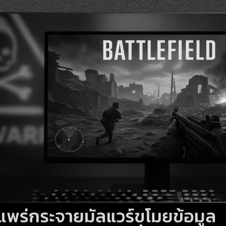
Search
Search
for: