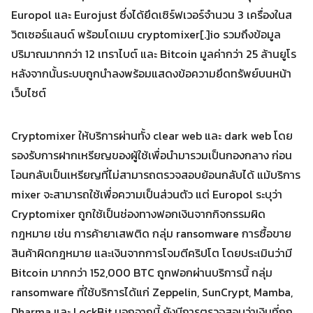
Europol และ Eurojust ซึ่งได้ยึดเซิร์ฟเวอร์จำนวน 3 เครื่องในส
วิตเซอร์แลนด์ พร้อมโดเมน cryptomixer[.]io รวมถึงข้อมูล
ปริมาณมากกว่า 12 เทราไบต์ และ Bitcoin มูลค่ากว่า 25 ล้านยูโร
หลังจากนั้นระบบถูกนำลงพร้อมแสดงข้อความยึดทรัพย์บนหน้า
เว็บไซต์
Search
Search
for:
Cryptomixer ให้บริการผ่านทั้ง clear web และ dark web โดย
รองรับการฝากเหรียญของผู้ใช้เพื่อนำมารวมเป็นกองกลาง ก่อน
โอนกลับเป็นเหรียญที่ไม่สามารถตรวจสอบย้อนกลับได้ แม้บริการ
mixer จะสามารถใช้เพื่อความเป็นส่วนตัว แต่ Europol ระบุว่า
Cryptomixer ถูกใช้เป็นช่องทางฟอกเงินจากกิจกรรมผิด
กฎหมาย เช่น การค้ายาเสพติด กลุ่ม ransomware การซื้อขาย
สินค้าผิดกฎหมาย และเงินจากการโจมตีคริปโต โดยประเมินว่ามี
Bitcoin มากกว่า 152,000 BTC ถูกฟอกผ่านบริการนี้ กลุ่ม
ransomware ที่ใช้บริการได้แก่ Zeppelin, SunCrypt, Mamba,
Dharma และ LockBit นอกจากนี้ ยังมีการตรวจสอบว่าเงินที่ถูก