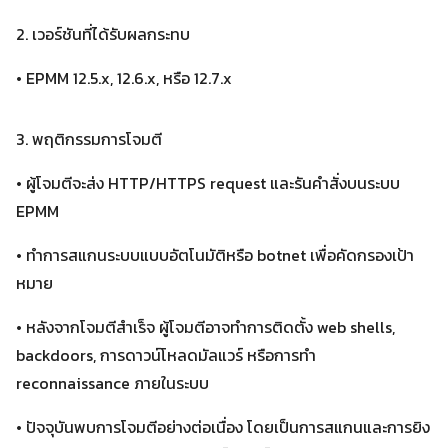
2. เวอร์ชันที่ได้รับผลกระทบ
• EPMM 12.5.x, 12.6.x, หรือ 12.7.x
3. พฤติกรรมการโจมตี
• ผู้โจมตีจะส่ง HTTP/HTTPS request และรันคำสั่งบนระบบ
EPMM
• ทำการสแกนระบบแบบอัตโนมัติหรือ botnet เพื่อคัดกรองเป้า
หมาย
• หลังจากโจมตีสำเร็จ ผู้โจมตีอาจทำการติดตั้ง web shells,
backdoors, การดาวน์โหลดมัลแวร์ หรือการทำ
reconnaissance ภายในระบบ
Search
• ปัจจุบันพบการโจมตีอย่างต่อเนื่อง โดยเป็นการสแกนและการยิง
Search
for: