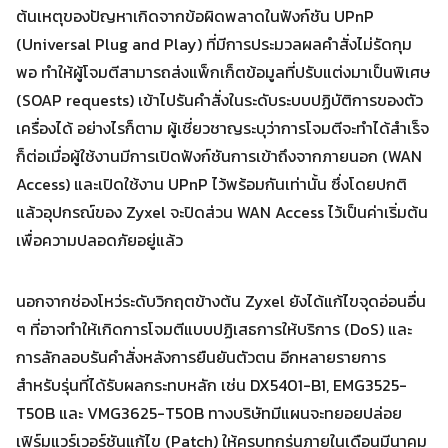
ต้นเหตุของปัญหาเกิดจากข้อผิดพลาดในฟังก์ชัน UPnP
(Universal Plug and Play) ที่มีการประมวลผลคำสั่งไม่รัดกุม
พอ ทำให้ผู้โจมตีสามารถส่งแพ็กเก็ตข้อมูลที่ปรับแต่งมาเป็นพิเศษ
(SOAP requests) เข้าไปรันคำสั่งในระดับระบบปฏิบัติการของตัว
Search
เครื่องได้ อย่างไรก็ตาม ผู้เชี่ยวชาญระบุว่าการโจมตีจะทำได้สำเร็จ
Search
for:
ก็ต่อเมื่อผู้ใช้งานมีการเปิดฟังก์ชันการเข้าถึงจากภายนอก (WAN
Access) และเปิดใช้งาน UPnP ไว้พร้อมกันเท่านั้น ซึ่งโดยปกติ
แล้วอุปกรณ์ของ Zyxel จะปิดส่วน WAN Access ไว้เป็นค่าเริ่มต้น
เพื่อความปลอดภัยอยู่แล้ว
นอกจากช่องโหว่ระดับวิกฤตข้างต้น Zyxel ยังได้แก้ไขจุดอ่อนอื่น
ๆ ที่อาจทำให้เกิดการโจมตีแบบปฏิเสธการให้บริการ (DoS) และ
การลักลอบรันคำสั่งหลังการยืนยันตัวตน อีกหลายรายการ
สำหรับรุ่นที่ได้รับผลกระทบหลัก เช่น DX5401-B1, EMG3525-
T50B และ VMG3625-T50B ทางบริษัทมีแผนจะทยอยปล่อย
เฟิร์มแวร์เวอร์ชันแก้ไข (Patch) ให้ครบทุกรุ่นภายในเดือนมีนาคม