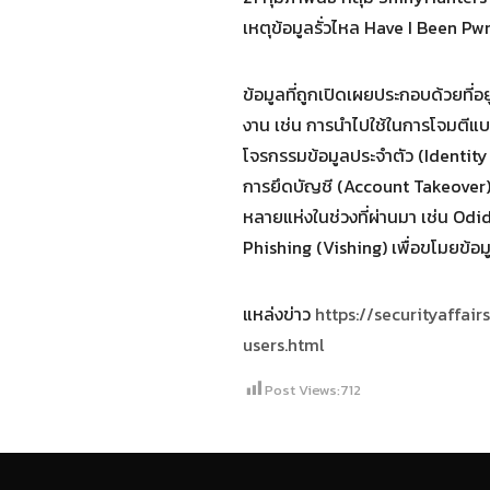
เหตุข้อมูลรั่วไหล Have I Been Pw
ข้อมูลที่ถูกเปิดเผยประกอบด้วยที่อย
งาน เช่น การนำไปใช้ในการโจมตีแบบ
โจรกรรมข้อมูลประจำตัว (Identity 
การยึดบัญชี (Account Takeover)
หลายแห่งในช่วงที่ผ่านมา เช่น O
Phishing (Vishing) เพื่อขโมยข้อ
แหล่งข่าว
https://securityaffa
users.html
Post Views:
712