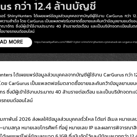
Search
Search
for:
ters ได้เผยแพร่ข้อมูลส่วนบุคคลจากบัญชีผู้ใช้งาน CarGurus กว่า
จ โดย CarGurus เป็นแพลตฟอร์มตลาดซื้อขายและค้นคว้าข้อมูลยานยนต์
ซึ่งมีผู้เข้าใช้งานประมาณ 40 ล้านรายต่อเดือน และเป็นบริษัทจดทะเบ
ายรถยนต์ออนไลน์
ุมภาพันธ์ 2026 ส่งผลให้ข้อมูลส่วนบุคคลรั่วไหล ได้แก่ อีเมล หมายเลขบ
–นามสกุล หมายเลขโทรศัพท์ ที่อยู่ หมายเลข IP และผลการพิจารณาสินเช
ได้เผยแพร่ไฟล์ข้อมูลขนาด 6.1GB ซึ่งบีบอัดไว้และมีข้อมูลมากกว่า 12