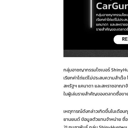
กลุ่มอาชญากรรมไซเบอร์ ShinyHun
เรียกค่าไถ่แต่ไม่ประสบความสำเร็
สหรัฐฯ แคนาดา และสหราชอาณาจักร 
ในผู้เล่นรายสำคัญของตลาดซื้อข
เหตุการณ์ดังกล่าวเกิดขึ้นในเดือนก
ยานยนต์ ข้อมูลตัวแทนจำหน่าย ชื่อ
21 กุมภาพันธ์ กลุ่ม ShinyHunters 