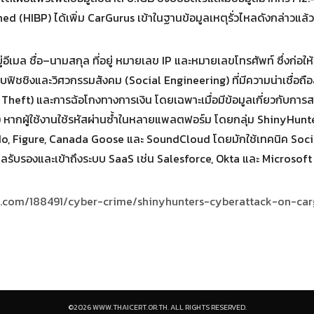
ned (HIBP) ได้เพิ่ม CarGurus เข้าในฐานข้อมูลเหตุรั่วไหลดังกล่าวแ
ู่อีเมล ชื่อ–นามสกุล ที่อยู่ หมายเลข IP และหมายเลขโทรศัพท์ ซึ่งก่อให
ฟิชชิงและวิศวกรรมสังคม (Social Engineering) ที่มีความน่าเชื่อถือส
Theft) และการฉ้อโกงทางการเงิน โดยเฉพาะเมื่อมีข้อมูลเกี่ยวกับการสม
 หากผู้ใช้งานใช้รหัสผ่านซ้ำในหลายแพลตฟอร์ม โดยกลุ่ม ShinyHunte
dido, Figure, Canada Goose และ SoundCloud โดยมักใช้เทคนิค Soc
มูลรับรองและเข้าถึงระบบ SaaS เช่น Salesforce, Okta และ Microsoft
irs.com/188491/cyber-crime/shinyhunters-cyberattack-on-ca
©2026 WWW.THAICERT.OR.TH. ALL RIGHTS RESERVED.