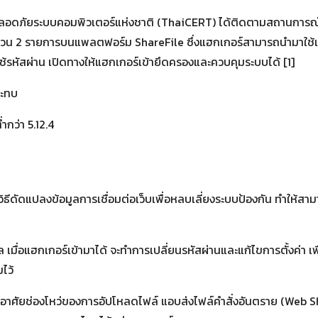
ปลอดภัยระบบคอมพิวเตอร์แห่งชาติ (ThaiCERT) ได้ติดตามสถานการณ์
นวน 2 รายการบนแพลตฟอร์ม ShareFile ซึ่งแฮกเกอร์สามารถนำมาใช้เ
งใช้รหัสผ่าน เปิดทางให้แฮกเกอร์เข้ายึดครองและควบคุมระบบได้ [1]
ระทบ
ำกว่า 5.12.4
Search
Search
for:
ิธีดัดแปลงข้อมูลการเชื่อมต่อเว็บเพื่อหลบเลี่ยงระบบป้องกัน ทำให้สามาร
ูล เมื่อแฮกเกอร์เข้ามาได้ จะทำการเปลี่ยนรหัสผ่านและแก้ไขการตั้งค่า เ
ไว้
อาศัยช่องโหว่ของการอัปโหลดไฟล์ แอบส่งไฟล์คำสั่งอันตราย (Web Shell)