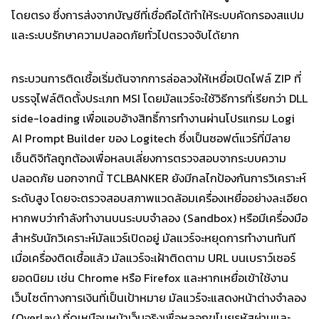
โดยตรง ซึ่งการส่งจากบัญชีที่เชื่อถือได้ทำให้ระบบคัดกรองสแปม
และระบบรักษาความปลอดภัยทั่วไปตรวจจับได้ยาก
กระบวนการติดเชื้อเริ่มต้นจากการล่อลวงให้เหยื่อเปิดไฟล์ ZIP ที่
บรรจุไฟล์ติดตั้งประเภท MSI โดยมัลแวร์จะใช้วิธีการที่เรียกว่า DLL
side-loading เพื่อแอบอ้างสิทธิ์การทำงานผ่านโปรแกรม Logi
AI Prompt Builder ของ Logitech ซึ่งเป็นซอฟต์แวร์ที่มีลาย
เซ็นดิจิทัลถูกต้องเพื่อหลบเลี่ยงการตรวจสอบจากระบบความ
ปลอดภัย นอกจากนี้ TCLBANKER ยังมีกลไกป้องกันการวิเคราะห์
ระดับสูง โดยจะตรวจสอบสภาพแวดล้อมเครื่องเหยื่ออย่างละเอียด
Search
หากพบว่ากำลังทำงานบนระบบจำลอง (Sandbox) หรือมีเครื่องมือ
Search
for:
สำหรับนักวิเคราะห์มัลแวร์เปิดอยู่ มัลแวร์จะหยุดการทำงานทันที
เมื่อเครื่องติดเชื้อแล้ว มัลแวร์จะเฝ้าติดตาม URL บนเบราว์เซอร์
ยอดนิยม เช่น Chrome หรือ Firefox และหากเหยื่อเข้าใช้งาน
เว็บไซต์ทางการเงินที่เป็นเป้าหมาย มัลแวร์จะแสดงหน้าต่างจำลอง
(Overlay) ที่ดูเหมือนหน้าเว็บจริงเพื่อหลอกขโมยรหัสผ่านและ