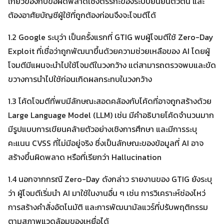
เกี่ยวข้องกับข้อผิดพลาดเชิงตรรกะของระบบยืนยันตัวตน และ
ต้องอาศัยบัญชีผู้ใช้ที่ถูกต้องก่อนจึงจะโจมตีได้
1.2 Google ระบุว่า เป็นครั้งแรกที่ GTIG พบผู้โจมตีใช้ Zero-Day
Exploit ที่เชื่อว่าถูกพัฒนาขึ้นด้วยความช่วยเหลือของ AI โดยผู้
โจมตีมีแผนจะนำไปใช้โจมตีในวงกว้าง แต่สามารถตรวจพบและขัด
ขวางการนำไปใช้ก่อนเกิดผลกระทบในวงกว้าง
1.3 โค้ดโจมตีที่พบมีลักษณะสอดคล้องกับโค้ดที่อาจถูกสร้างด้วย
Large Language Model (LLM) เช่น มีคำอธิบายโค้ดจำนวนมาก
มีรูปแบบการเขียนคล้ายตัวอย่างเชิงการศึกษา และมีการระบุ
คะแนน CVSS ที่ไม่มีอยู่จริง ซึ่งเป็นลักษณะของข้อมูลที่ AI อาจ
สร้างขึ้นผิดพลาด หรือที่เรียกว่า Hallucination
1.4 นอกจากกรณี Zero-Day ดังกล่าว รายงานของ GTIG ยังระบุ
ว่า ผู้โจมตีเริ่มนำ AI มาใช้ในงานอื่น ๆ เช่น การวิเคราะห์ช่องโหว่
การสร้างคำสั่งอัตโนมัติ และการพัฒนามัลแวร์ที่ปรับพฤติกรรม
ตามสภาพแวดล้อมของเหยื่อได้