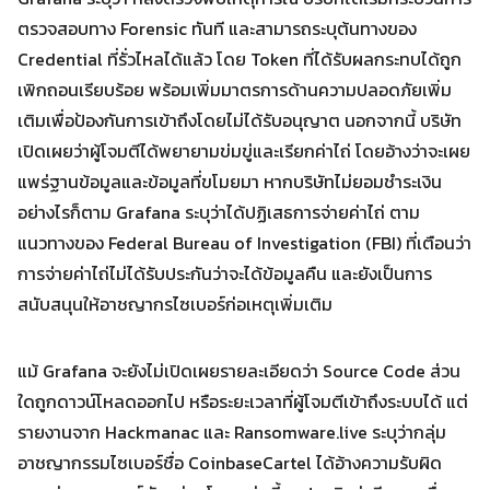
ตรวจสอบทาง Forensic ทันที และสามารถระบุต้นทางของ
Credential ที่รั่วไหลได้แล้ว โดย Token ที่ได้รับผลกระทบได้ถูก
เพิกถอนเรียบร้อย พร้อมเพิ่มมาตรการด้านความปลอดภัยเพิ่ม
เติมเพื่อป้องกันการเข้าถึงโดยไม่ได้รับอนุญาต นอกจากนี้ บริษัท
เปิดเผยว่าผู้โจมตีได้พยายามข่มขู่และเรียกค่าไถ่ โดยอ้างว่าจะเผย
Search
Search
for:
แพร่ฐานข้อมูลและข้อมูลที่ขโมยมา หากบริษัทไม่ยอมชำระเงิน
อย่างไรก็ตาม Grafana ระบุว่าได้ปฏิเสธการจ่ายค่าไถ่ ตาม
แนวทางของ Federal Bureau of Investigation (FBI) ที่เตือนว่า
การจ่ายค่าไถ่ไม่ได้รับประกันว่าจะได้ข้อมูลคืน และยังเป็นการ
สนับสนุนให้อาชญากรไซเบอร์ก่อเหตุเพิ่มเติม
แม้ Grafana จะยังไม่เปิดเผยรายละเอียดว่า Source Code ส่วน
ใดถูกดาวน์โหลดออกไป หรือระยะเวลาที่ผู้โจมตีเข้าถึงระบบได้ แต่
รายงานจาก Hackmanac และ Ransomware.live ระบุว่ากลุ่ม
อาชญากรรมไซเบอร์ชื่อ CoinbaseCartel ได้อ้างความรับผิด