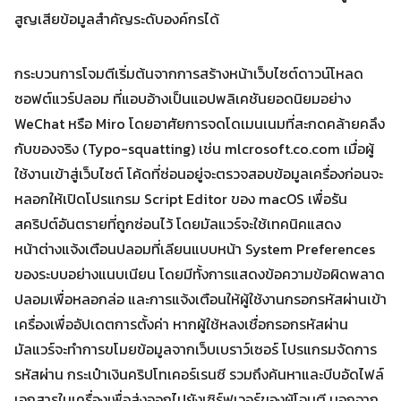
สูญเสียข้อมูลสำคัญระดับองค์กรได้
กระบวนการโจมตีเริ่มต้นจากการสร้างหน้าเว็บไซต์ดาวน์โหลด
ซอฟต์แวร์ปลอม ที่แอบอ้างเป็นแอปพลิเคชันยอดนิยมอย่าง
WeChat หรือ Miro โดยอาศัยการจดโดเมนเนมที่สะกดคล้ายคลึง
กับของจริง (Typo-squatting) เช่น mlcrosoft.co.com เมื่อผู้
ใช้งานเข้าสู่เว็บไซต์ โค้ดที่ซ่อนอยู่จะตรวจสอบข้อมูลเครื่องก่อนจะ
หลอกให้เปิดโปรแกรม Script Editor ของ macOS เพื่อรัน
สคริปต์อันตรายที่ถูกซ่อนไว้ โดยมัลแวร์จะใช้เทคนิคแสดง
Search
หน้าต่างแจ้งเตือนปลอมที่เลียนแบบหน้า System Preferences
Search
for:
ของระบบอย่างแนบเนียน โดยมีทั้งการแสดงข้อความข้อผิดพลาด
ปลอมเพื่อหลอกล่อ และการแจ้งเตือนให้ผู้ใช้งานกรอกรหัสผ่านเข้า
เครื่องเพื่ออัปเดตการตั้งค่า หากผู้ใช้หลงเชื่อกรอกรหัสผ่าน
มัลแวร์จะทำการขโมยข้อมูลจากเว็บเบราว์เซอร์ โปรแกรมจัดการ
รหัสผ่าน กระเป๋าเงินคริปโทเคอร์เรนซี รวมถึงค้นหาและบีบอัดไฟล์
เอกสารในเครื่องเพื่อส่งออกไปยังเซิร์ฟเวอร์ของผู้โจมตี นอกจาก