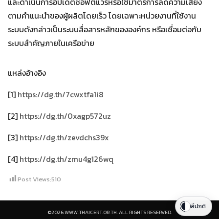
และดำเนินการอัปเดตซอฟต์แวร์หรือใช้มาตรการลดความเสี่ยง
ตามคำแนะนำของผู้ผลิตโดยเร็ว โดยเฉพาะหน่วยงานที่ใช้งาน
ระบบดังกล่าวเป็นระบบสื่อสารหลักขององค์กร หรือเชื่อมต่อกับ
ระบบสำคัญภายในเครือข่าย
แหล่งอ้างอิง
[1]
https://dg.th/7cwxtfa1i8
[2]
https://dg.th/0xagp572uz
[3]
https://dg.th/zevdchs39x
[4]
https://dg.th/zmu4g126wq
Post Views:
510
สีปกติ
©2026 WWW.THAICERT.OR.TH. ALL RIGHTS RESERVED.