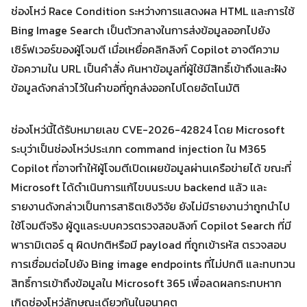
ช่องโหว่ Race Condition ระหว่างการแสดงผล HTML และการใช้
Bing Image Search เป็นตัวกลางในการส่งข้อมูลออกไปยัง
Search
Search
for:
เซิร์ฟเวอร์ของผู้โจมตี เมื่อเหยื่อคลิกลิงก์ Copilot อาจตีความ
ข้อความใน URL เป็นคำสั่ง ค้นหาข้อมูลที่ผู้ใช้มีสิทธิ์เข้าถึงและฝัง
ข้อมูลดังกล่าวไว้ในคำขอที่ถูกส่งออกไปโดยอัตโนมัติ
ช่องโหว่นี้ได้รับหมายเลข CVE-2026-42824 โดย Microsoft
ระบุว่าเป็นช่องโหว่ประเภท command injection ใน M365
Copilot ที่อาจทำให้ผู้โจมตีเปิดเผยข้อมูลผ่านเครือข่ายได้ ขณะที่
Microsoft ได้ดำเนินการแก้ไขบนระบบ backend แล้ว และ
รายงานดังกล่าวเป็นการสาธิตเชิงวิจัย ยังไม่มีรายงานว่าถูกนำไป
ใช้โจมตีจริง ผู้ดูแลระบบควรตรวจสอบลิงก์ Copilot Search ที่มี
พารามิเตอร์ q ผิดปกติหรือมี payload ที่ถูกเข้ารหัส ตรวจสอบ
การเชื่อมต่อไปยัง Bing image endpoints ที่ไม่ปกติ และทบทวน
สิทธิ์การเข้าถึงข้อมูลใน Microsoft 365 เพื่อลดผลกระทบหาก
เกิดช่องโหว่ลักษณะเดียวกันในอนาคต