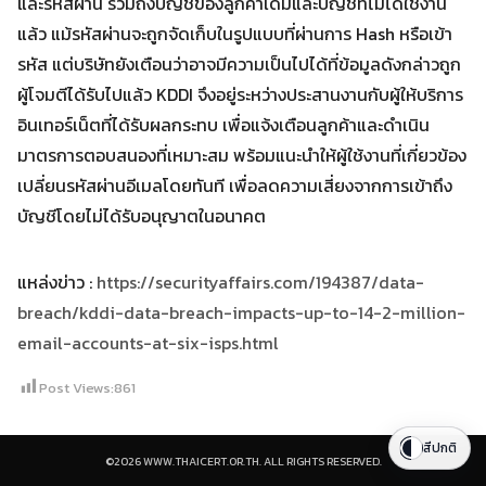
และรหัสผ่าน รวมถึงบัญชีของลูกค้าเดิมและบัญชีที่ไม่ได้ใช้งาน
แล้ว แม้รหัสผ่านจะถูกจัดเก็บในรูปแบบที่ผ่านการ Hash หรือเข้า
รหัส แต่บริษัทยังเตือนว่าอาจมีความเป็นไปได้ที่ข้อมูลดังกล่าวถูก
ผู้โจมตีได้รับไปแล้ว KDDI จึงอยู่ระหว่างประสานงานกับผู้ให้บริการ
อินเทอร์เน็ตที่ได้รับผลกระทบ เพื่อแจ้งเตือนลูกค้าและดำเนิน
มาตรการตอบสนองที่เหมาะสม พร้อมแนะนำให้ผู้ใช้งานที่เกี่ยวข้อง
เปลี่ยนรหัสผ่านอีเมลโดยทันที เพื่อลดความเสี่ยงจากการเข้าถึง
บัญชีโดยไม่ได้รับอนุญาตในอนาคต
แหล่งข่าว :
https://securityaffairs.com/194387/data-
breach/kddi-data-breach-impacts-up-to-14-2-million-
email-accounts-at-six-isps.html
Post Views:
861
สีปกติ
©2026 WWW.THAICERT.OR.TH. ALL RIGHTS RESERVED.