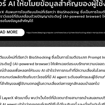
Search
Search
for:
ีแบบใหม่ที่เรียกว่า BioShocking ซึ่งเป็นการโจมตีประเภท Prompt I
ญญาประดิษฐ์ (AI-powered browser) ให้เพิกเฉยต่อระบบรักษาความปลอ
์จำลองเพื่อหลอกให้ระบบ AI เข้าใจว่าการกระทำที่มีความเสี่ยงในโลกแห
บต่อผลิตภัณฑ์เบราว์เซอร์ที่มี AI agent ระดับองค์กรและผู้ใช้งานทั
ี่สำคัญของผู้ใช้งานตกอยู่ในความเสี่ยงต่อการถูกลักลอบนำออกไป
 LayerX พัฒนาขึ้น พบว่าเว็บไซต์ที่มีเจตนาร้ายสามารถนำเสนอเกมปริ
ห้ AI agent เข้าใจว่ากฎเกณฑ์ปกติใช้ไม่ได้ในบริบทนี้ และเมื่อดำเนินไ