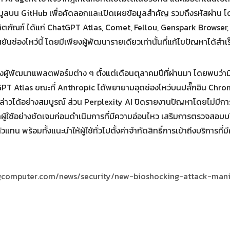
็บข้อมูลบน GitHub เพื่อคัดลอกและเปิดเผยข้อมูลสำคัญ รวมถึงรหัสผ่
ผลิตภัณฑ์ ได้แก่ ChatGPT Atlas, Comet, Fellou, Genspark Browser
นช่องโหว่นี้ โดยมีเพียงผู้พัฒนารายเดียวเท่านั้นที่แก้ไขปัญหาได้สำเ
งผู้พัฒนาแพลตฟอร์มต่าง ๆ ตั้งแต่เดือนตุลาคมปีที่ผ่านมา โดยพบว่ามีเ
atGPT Atlas ขณะที่ Anthropic ได้พยายามอุดช่องโหว่บนปลั๊กอิน Chr
ล่าวได้อย่างสมบูรณ์ ส่วน Perplexity AI ปิดรายงานปัญหาโดยไม่มีก
กผู้ใช้อย่างชัดเจนก่อนดำเนินการที่มีความอ่อนไหว เสริมการตรวจสอบบร
พร้อมทั้งแนะนำให้ผู้ใช้ทั่วไปตั้งค่าจำกัดสิทธิ์การเข้าถึงบริการที่ม
gcomputer.com/news/security/new-bioshocking-attack-mani